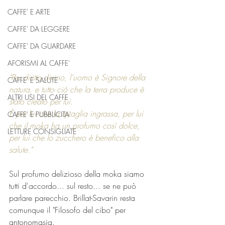
CAFFE' E ARTE
CAFFE' DA LEGGERE
CAFFE' DA GUARDARE
AFORISMI AL CAFFE'
"Per diritto divino, l'uomo è Signore della 
CAFFE' E SALUTE
natura, e tutto ciò che la terra produce è 
ALTRI USI DEL CAFFE
stato creato per lui.
È per lui che la quaglia ingrassa, per lui 
CAFFE' E PUBBLICITA'
che il moka ha un profumo così dolce, 
LETTURE CONSIGLIATE
per lui che lo zucchero è benefico alla 
salute."
Sul profumo delizioso della moka siamo 
tutti d'accordo... sul resto... se ne può 
parlare parecchio. Brillat-Savarin resta 
comunque il "Filosofo del cibo" per 
antonomasia.