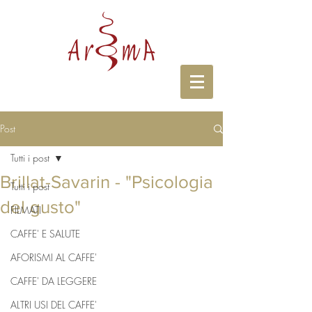
Post
Tutti i post
Brillat-Savarin - "Psicologia
Tutti i post
del gusto"
FILMATI
CAFFE' E SALUTE
AFORISMI AL CAFFE'
CAFFE' DA LEGGERE
ALTRI USI DEL CAFFE'