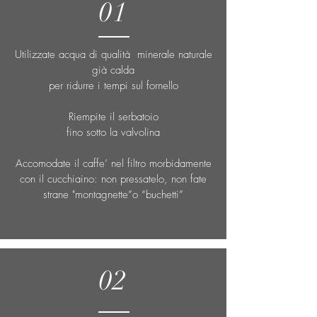
01
Utilizzate acqua di qualità minerale naturale
già calda
per ridurre i tempi sul fornello
Riempite il serbatoio
fino sotto la valvolina
Accomodate il caffe’ nel filtro morbidamente
con il cucchiaino: non pressatelo, non fate
strane "montagnette”o “buchetti”
02