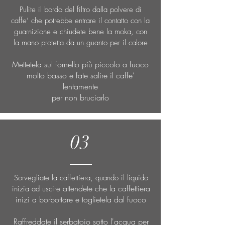
Pulite il bordo del filtro dalla polvere di
caffe’ che potrebbe entrare il contatto con la
guarnizione e chiudete bene la moka, con
la mano protetta da un guanto per il calore
Mettetela sul fornello più piccolo a fuoco
molto basso e fate salire il caffe’
lentamente
per non bruciarlo
03
Sorvegliate la caffettiera, quando il liquido
attendete che la caffettiera
​
inizia ad uscire
inizi a borbottare e toglietela dal fuoco
Raffreddate il serbatoio sotto l'acqua per