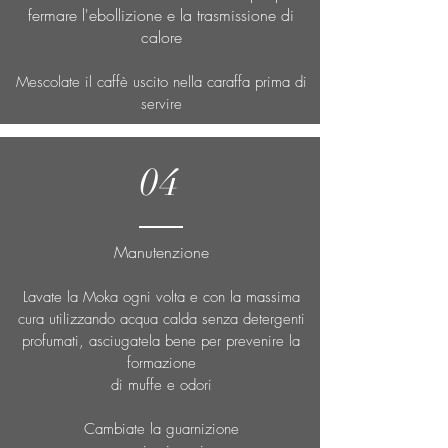
fermare l'ebollizione e la trasmissione di
calore
Mescolate il caffè uscito nella caraffa
prima di
servire
04
Manutenzione
Lavate la Moka ogni volta e con la massima
cura utilizzando acqua calda senza detergenti
profumati, asciugatela bene per prevenire la
formazione
di muffe e odori
Cambiate la guarnizione