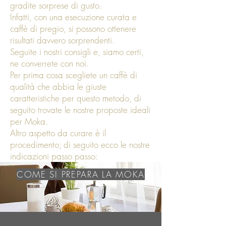
gradite sorprese di gusto.
Infatti, con una esecuzione curata e
caffè di pregio, si possono ottenere
risultati davvero sorprendenti.
Seguite i nostri consigli e, siamo certi,
ne converrete con noi.
Per prima cosa scegliete un caffè di
qualità che abbia le giuste
caratteristiche per questo metodo, di
seguito trovate le nostre proposte ideali
per Moka.
Altro aspetto da curare è il
procedimento; di seguito ecco le nostre
indicazioni passo passo:
COME SI PREPARA LA MOKA