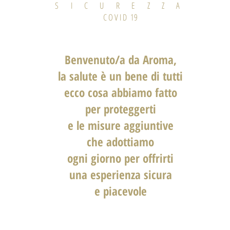
S I C U R E Z Z A
C O V I D 19
Benvenuto/a da Aroma,
la salute è un bene di tutti
ecco cosa abbiamo fatto
per proteggerti
e le misure aggiuntive
che adottiamo
ogni giorno per offrirti
una esperienza sicura
e piacevole