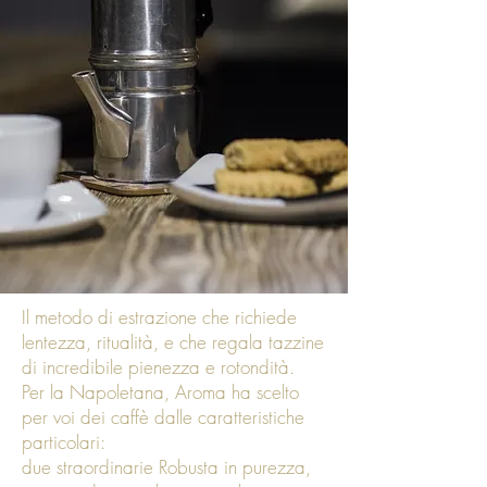
Il metodo di estrazione che richiede
lentezza, ritualità, e che regala tazzine
di incredibile pienezza e rotondità.
Per la Napoletana, Aroma ha scelto
per voi dei caffè dalle caratteristiche
particolari:
due straordinarie Robusta in purezza,