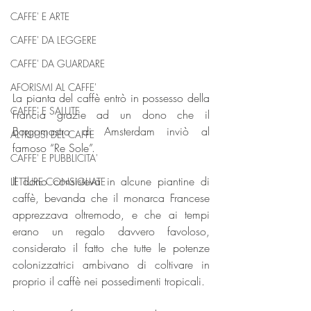
CAFFE' E ARTE
CAFFE' DA LEGGERE
CAFFE' DA GUARDARE
AFORISMI AL CAFFE'
La pianta del caffè entrò in possesso della 
CAFFE' E SALUTE
Francia grazie ad un dono che il 
Borgomastro di Amsterdam inviò al 
ALTRI USI DEL CAFFE
famoso “Re Sole”.
CAFFE' E PUBBLICITA'
Il dono consisteva in alcune piantine di 
LETTURE CONSIGLIATE
caffè, bevanda che il monarca Francese 
apprezzava oltremodo, e che ai tempi 
erano un regalo davvero favoloso, 
considerato il fatto che tutte le potenze 
colonizzatrici ambivano di coltivare in 
proprio il caffè nei possedimenti tropicali.