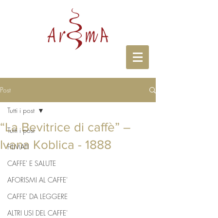
Post
Tutti i post
“La Bevitrice di caffè” –
Tutti i post
Ivana Koblica - 1888
FILMATI
CAFFE' E SALUTE
AFORISMI AL CAFFE'
CAFFE' DA LEGGERE
ALTRI USI DEL CAFFE'