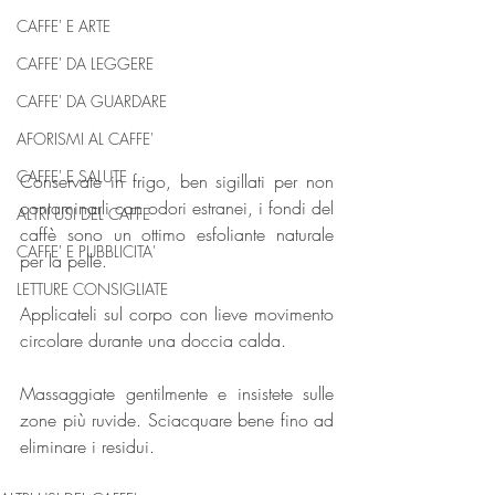
CAFFE' E ARTE
CAFFE' DA LEGGERE
CAFFE' DA GUARDARE
AFORISMI AL CAFFE'
CAFFE' E SALUTE
Conservate in frigo, ben sigillati per non 
contaminarli con odori estranei, i fondi del 
ALTRI USI DEL CAFFE
caffè sono un ottimo esfoliante naturale 
CAFFE' E PUBBLICITA'
per la pelle.
LETTURE CONSIGLIATE
Applicateli sul corpo con lieve movimento 
circolare durante una doccia calda.
Massaggiate gentilmente e insistete sulle 
zone più ruvide. Sciacquare bene fino ad 
eliminare i residui.